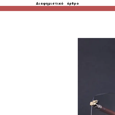
Διαφημιστικό άρθρο
η της
α
αλιά μας!
λογία μας είναι ικανή
περιλαμβανομένων της