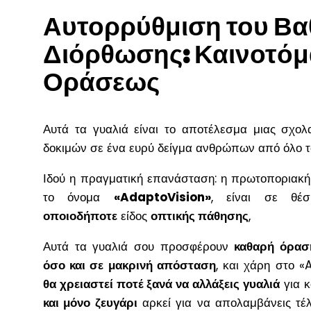
Αυτορρύθμιση του Β
Διόρθωσης: Καινοτόμ
Οράσεως
Αυτά τα γυαλιά είναι το αποτέλεσμα μιας σχολα
δοκιμών σε ένα ευρύ δείγμα ανθρώπων από όλο τ
Ιδού η πραγματική επανάσταση: η πρωτοποριακή 
το όνομα
«AdaptoVision»
, είναι σε θ
οποιοδήποτε
είδος
οπτικής πάθησης
,
Αυτά τα γυαλιά σου προσφέρουν
καθαρή όρασ
όσο και σε μακρινή απόσταση
, και χάρη στο 
θα χρειαστεί ποτέ ξανά να αλλάξεις γυαλιά
για κ
και μόνο ζευγάρι
αρκεί για να απολαμβάνεις τέ