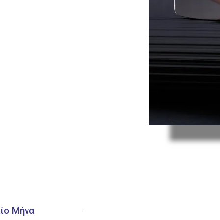
 και άλλων, με εύρος
αίο Μήνα