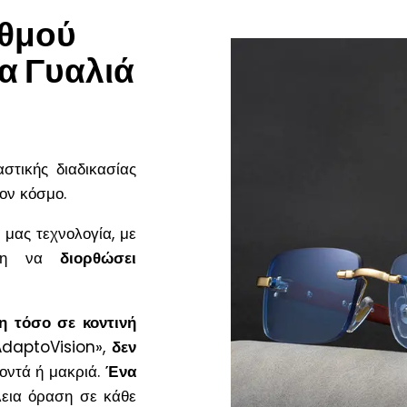
αθμού
α Γυαλιά
στικής διαδικασίας
ον κόσμο.
μας τεχνολογία, με
έση να
διορθώσει
η τόσο σε κοντινή
«AdaptoVision»,
δεν
οντά ή μακριά.
Ένα
λεια όραση σε κάθε