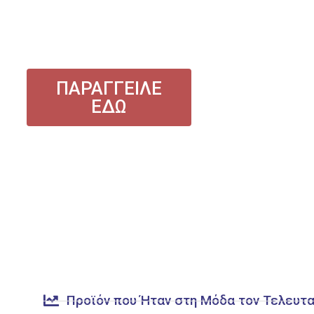
μυωπίας, του αστιγματισμού, της πρεσβυωπίας
διόρθωσης
ΠΑΡΑΓΓΕΙΛΕ
ΕΔΩ
Προϊόν που Ήταν στη Μόδα τον Τελευτ