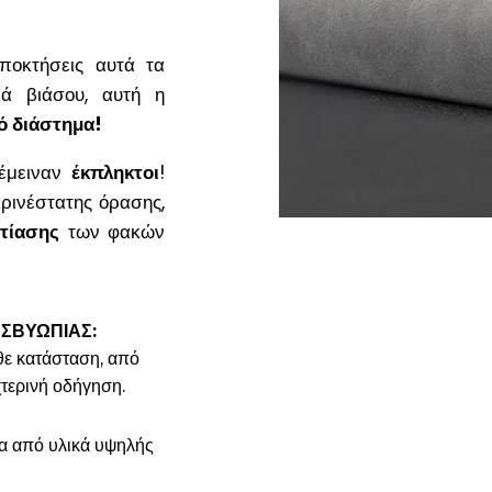
ποκτήσεις αυτά τα
λά βιάσου, αυτή η
ό διάστημα!
έμειναν
έκπληκτοι
!
ρινέστατης όρασης,
στίασης
των φακών
ΕΣΒΥΩΠΙΑΣ:
θε κατάσταση, από
χτερινή οδήγηση.
 από υλικά υψηλής