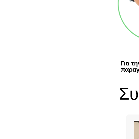
Για τ
παραγ
Συ