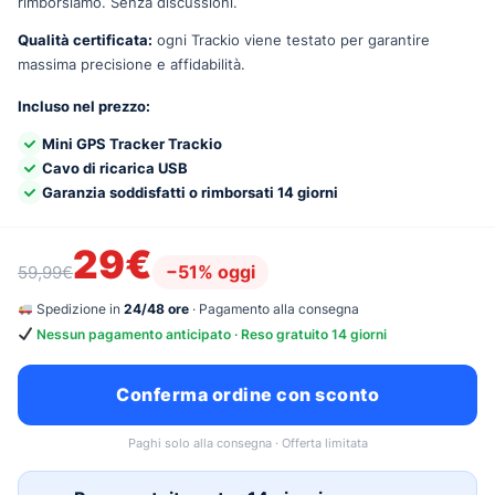
rimborsiamo. Senza discussioni.
Qualità certificata:
ogni Trackio viene testato per garantire
massima precisione e affidabilità.
Incluso nel prezzo:
Mini GPS Tracker Trackio
Cavo di ricarica USB
Garanzia soddisfatti o rimborsati 14 giorni
29€
−51% oggi
59,99€
Spedizione in
24/48 ore
· Pagamento alla consegna
Nessun pagamento anticipato · Reso gratuito 14 giorni
Conferma ordine con sconto
Paghi solo alla consegna · Offerta limitata