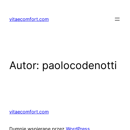
Przejdź
do
vitaecomfort.com
treści
Autor:
paolocodenotti
vitaecomfort.com
Dumnie wspierane przez
WordPress