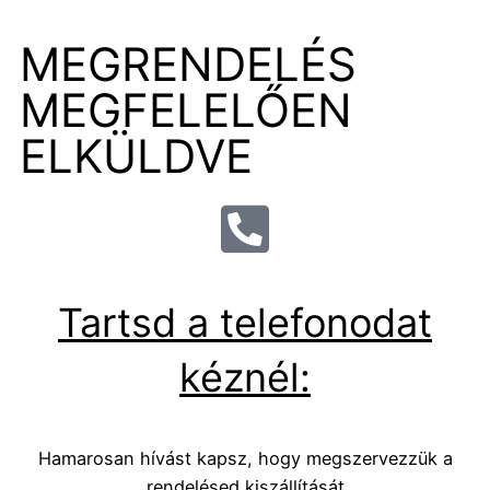
MEGRENDELÉS
MEGFELELŐEN
ELKÜLDVE
Tartsd a telefonodat
kéznél:
Hamarosan hívást kapsz, hogy megszervezzük a
rendelésed kiszállítását