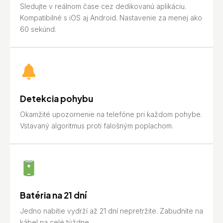
Sledujte v reálnom čase cez dedikovanú aplikáciu.
Kompatibilné s iOS aj Android. Nastavenie za menej ako
60 sekúnd.
Detekcia pohybu
Okamžité upozornenie na telefóne pri každom pohybe.
Vstavaný algoritmus proti falošným poplachom.
Batéria na 21 dní
Jedno nabitie vydrží až 21 dní nepretržite. Zabudnite na
kábel na celé týždne.