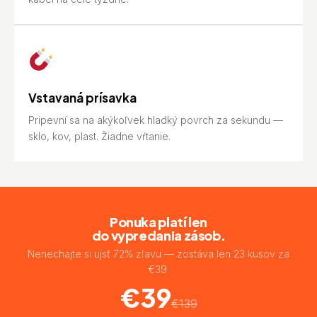
Vstavaná prísavka
Pripevní sa na akýkoľvek hladký povrch za sekundu —
sklo, kov, plast. Žiadne vŕtanie.
Ponuka platí len
do vypredania zásob.
Nenechajte si ujsť 72% zľavu — zostáva len 23 kusov za
€39.
€39
€139