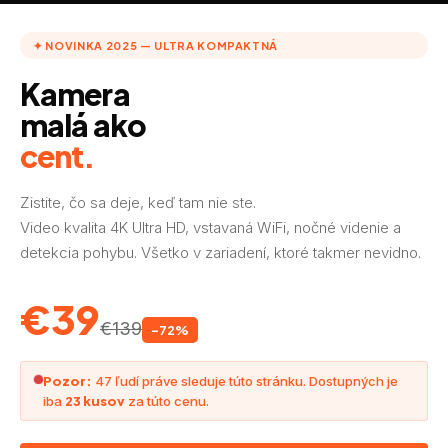
✦ NOVINKA 2025 — ULTRA KOMPAKTNÁ
Kamera
malá ako
cent.
Zistite, čo sa deje, keď tam nie ste.
Video kvalita 4K Ultra HD, vstavaná WiFi, nočné videnie a
detekcia pohybu. Všetko v zariadení, ktoré takmer nevidno.
€39
€139
-72%
Pozor:
47 ľudí práve sleduje túto stránku. Dostupných je
iba
23 kusov
za túto cenu.