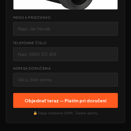
MENO A PRIEZVISKO
TELEFÓNNE ČÍSLO
ADRESA DORUČENIA
Objednať teraz — Platím pri doručení
Údaje chránené GDPR · Žiadne zálohy