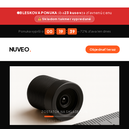
BLESKOVA PONUKA:
iba
23 kusov
za zľavnenú cenu
Skladom takmer vypredané
:
:
00
19
38
Ponuka vyprší o:
— 72% zľava len dnes
NUVEO
.
Objednať teraz
ZOSTATOK NA SKLADE: 23%
Sklad takmer vypredaný