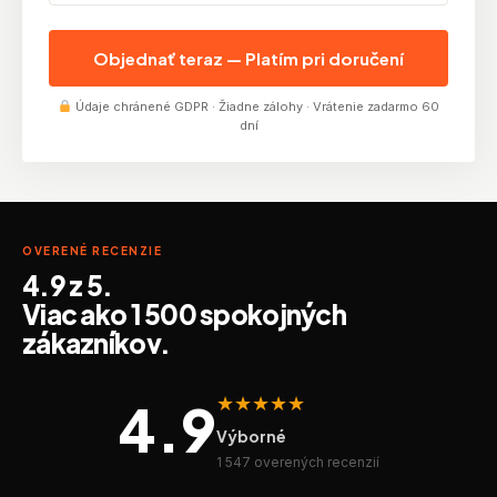
Objednať teraz — Platím pri doručení
Údaje chránené GDPR · Žiadne zálohy · Vrátenie zadarmo 60
dní
OVERENÉ RECENZIE
4.9 z 5.
Viac ako 1 500 spokojných
zákazníkov.
★★★★★
4.9
Výborné
1 547 overených recenzií