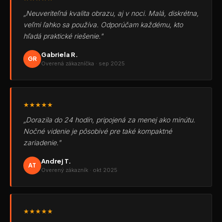
„Neuveriteľná kvalita obrazu, aj v noci. Malá, diskrétna,
veľmi ľahko sa používa. Odporúčam každému, kto
hľadá praktické riešenie."
Gabriela R.
GR
Overená zákazníčka · sep 2025
★★★★★
„Dorazila do 24 hodín, pripojená za menej ako minútu.
Nočné videnie je pôsobivé pre také kompaktné
zariadenie."
Andrej T.
AT
Overený zákazník · okt 2025
★★★★★