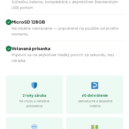
Súčasťou balenia, kompatibilná s akýmkoľvek štandardným
USB portom
MicroSD 128GB
Na lokálne nahrávanie — pripravená na použitie od prvého
momentu
Vstavaná prísavka
Pripevní sa na akýkoľvek hladký povrch za sekundu, bez
náradia
2 roky záruka
60 dní vrátenie
Na chyby a náhodné
Jednoduché a bezplatné
poškodenia
vrátenie