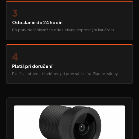
3
Odoslanie do 24 hodín
Po potvrdení okamžite odosielame expresným kuriérom.
4
Platíš pri doručení
Platíš v hotovosti kuriérovi pri prevzatí balíka. Žiadne zálohy.