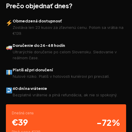
Prečo objednať dnes?
Obmedzená dostupnosť
Zostáva len 23 kusov za zľavnenú cenu. Potom sa vrátia na
€139.
Doručenie do 24–48 hodín
Ultrarýchle doručenie po celom Slovensku. Sledovanie v
reálnom čase.
Platíš až pri doručení
Nulové riziko. Platíš v hotovosti kuriérovi pri prevzatí.
60 dní na vrátenie
Bezplatné vrátenie a plná refundácia, ak nie si spokojný.
Dnešná cena
€39
-72%
Plná cena €139