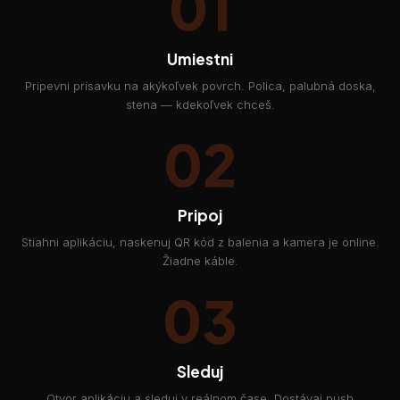
01
Umiestni
Pripevni prísavku na akýkoľvek povrch. Polica, palubná doska,
stena — kdekoľvek chceš.
02
Pripoj
Stiahni aplikáciu, naskenuj QR kód z balenia a kamera je online.
Žiadne káble.
03
Sleduj
Otvor aplikáciu a sleduj v reálnom čase. Dostávaj push