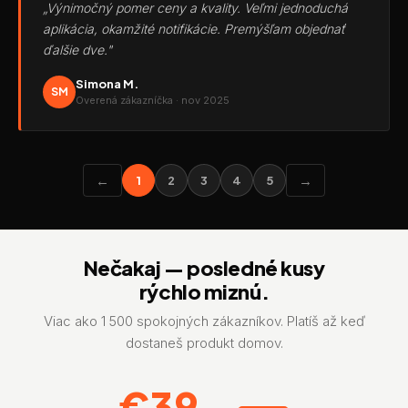
„Výnimočný pomer ceny a kvality. Veľmi jednoduchá
aplikácia, okamžité notifikácie. Premýšľam objednať
ďalšie dve."
Simona M.
SM
Overená zákazníčka · nov 2025
←
→
1
2
3
4
5
Nečakaj — posledné kusy
rýchlo miznú.
Viac ako 1 500 spokojných zákazníkov. Platíš až keď
dostaneš produkt domov.
€39