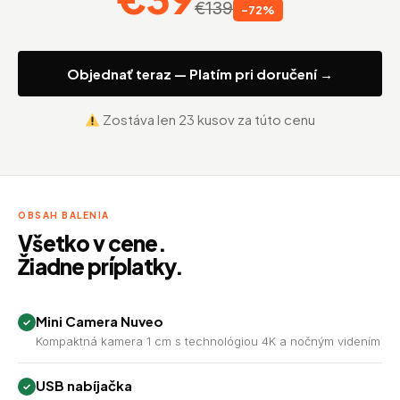
€139
-72%
Objednať teraz — Platím pri doručení →
Zostáva len 23 kusov za túto cenu
OBSAH BALENIA
Všetko v cene.
Žiadne príplatky.
Mini Camera Nuveo
Kompaktná kamera 1 cm s technológiou 4K a nočným videním
USB nabíjačka