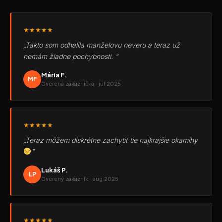
★★★★★
„Takto som odhalila manželovu neveru a teraz už
nemám žiadne pochybnosti. "
Mária F.
MF
Overená zákazníčka · júl 2025
★★★★★
„Teraz môžem diskrétne zachytiť tie najkrajšie okamihy
"
Lukáš P.
LP
Overený zákazník · aug 2025
★★★★★