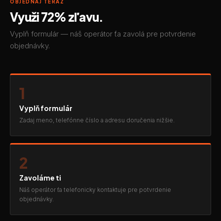
OBJEDNAJ TERAZ
Využi 72% zľavu.
Vyplň formulár — náš operátor ťa zavolá pre potvrdenie
objednávky.
1
Vyplň formulár
Zadaj meno, telefónne číslo a adresu doručenia nižšie.
2
Zavoláme ti
Náš operátor ťa telefonicky kontaktuje pre potvrdenie
objednávky.