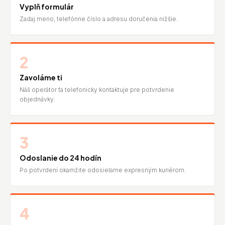
Vyplň formulár
Zadaj meno, telefónne číslo a adresu doručenia nižšie.
2
Zavoláme ti
Náš operátor ťa telefonicky kontaktuje pre potvrdenie
objednávky.
3
Odoslanie do 24 hodín
Po potvrdení okamžite odosielame expresným kuriérom.
4