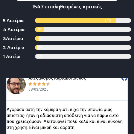
1547 επαληθευμένες κριτικές
5 Αστέρια
84%
4 Αστέρια
9%
3Αστέρια
4%
2 Αστέρια
2%
1 Αστέρι
1%
Αλέξανδρος Κυριακόπουλος





08/03/2025
Αγόρασα αυτή την κάμερα γιατί είχα την υποψία μιας
απιστίας· ήταν η αδιάσειστη απόδειξη για να πάρω αυτό
που χρειαζόμουν. Λειτουργεί πολύ καλά και είναι εύκολη
στη χρήση. Είναι μικρή και αόρατη.