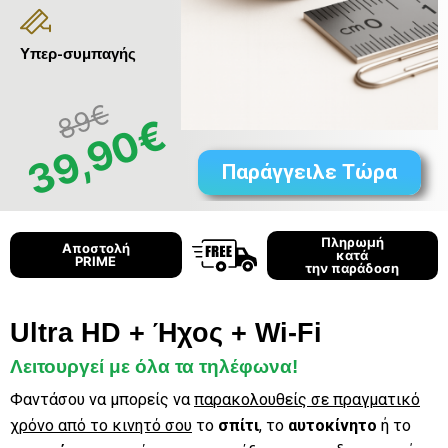
Υπερ-συμπαγής
89€
39,90€
Παράγγειλε Τώρα
Πληρωμή
Αποστολή
κατά
PRIME
την παράδοση
Ultra HD + Ήχος + Wi-Fi
Λειτουργεί με όλα τα τηλέφωνα!
Φαντάσου να μπορείς να
παρακολουθείς σε πραγματικό
χρόνο από το κινητό σου
το
σπίτι
, το
αυτοκίνητο
ή το