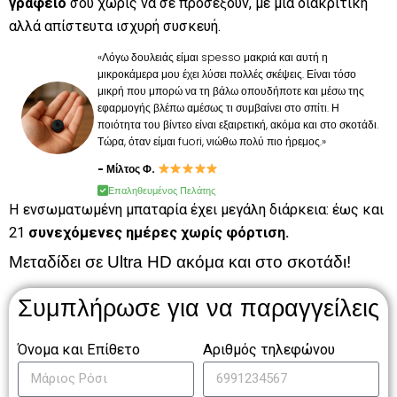
γραφείο
σου χωρίς να σε προσέξουν, με μια διακριτική
αλλά απίστευτα ισχυρή συσκευή.
«Λόγω δουλειάς είμαι spesso μακριά και αυτή η
μικροκάμερα μου έχει λύσει πολλές σκέψεις. Είναι τόσο
μικρή που μπορώ να τη βάλω οπουδήποτε και μέσω της
εφαρμογής βλέπω αμέσως τι συμβαίνει στο σπίτι. Η
ποιότητα του βίντεο είναι εξαιρετική, ακόμα και στο σκοτάδι.
Τώρα, όταν είμαι fuori, νιώθω πολύ πιο ήρεμος.»
- Μίλτος Φ.
Επαληθευμένος Πελάτης
Η ενσωματωμένη μπαταρία έχει μεγάλη διάρκεια: έως και
21
συνεχόμενες ημέρες χωρίς φόρτιση.
Μεταδίδει σε Ultra HD ακόμα και στο σκοτάδι!
Συμπλήρωσε για να παραγγείλεις
Όνομα και Επίθετο
Αριθμός τηλεφώνου