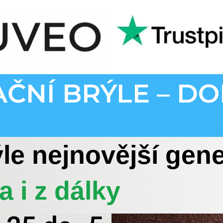
NÍ BRÝLE – DO
le nejnovější gen
a i z dálky