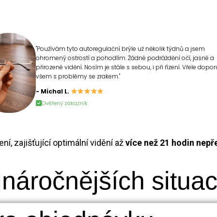
"Používám tyto autoregulační brýle už několik týdnů a jsem
ohromený ostrostí a pohodlím. Žádné podráždění očí, jasné a
přirozené vidění. Nosím je stále s sebou, i při řízení. Vřele dopor
všem s problémy se zrakem."
- Michal L.
Ověřený zákazník
í, zajišťující optimální vidění až
více než 21 hodin nepř
jnáročnějších situa