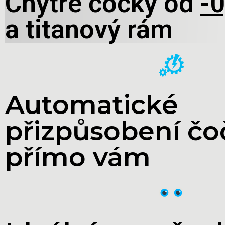
Chytré čočky od
-0
a titanový rám
Automatické
přizpůsobení čo
přímo vám