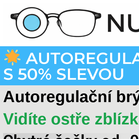
AUTOREGULAČ
S 50% SLEVOU
Autoregulační brý
Vidíte ostře zblízk