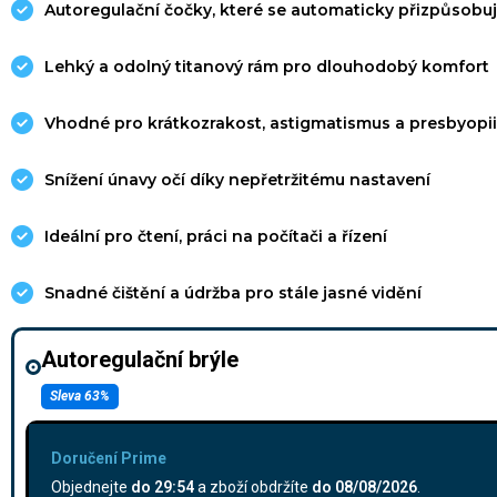
Autoregulační čočky, které se automaticky přizpůsobuj
Lehký a odolný titanový rám pro dlouhodobý komfort
Vhodné pro krátkozrakost, astigmatismus a presbyopi
Snížení únavy očí díky nepřetržitému nastavení
Ideální pro čtení, práci na počítači a řízení
Snadné čištění a údržba pro stále jasné vidění
Autoregulační brýle
Sleva 63%
Doručení Prime
Objednejte
do
29:53
a zboží obdržíte
do
08/08/2026
.