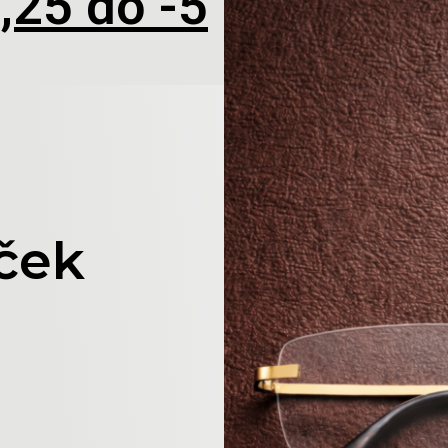
,25 do -5
ček