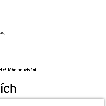
učuji
etržitého používání
.
cích