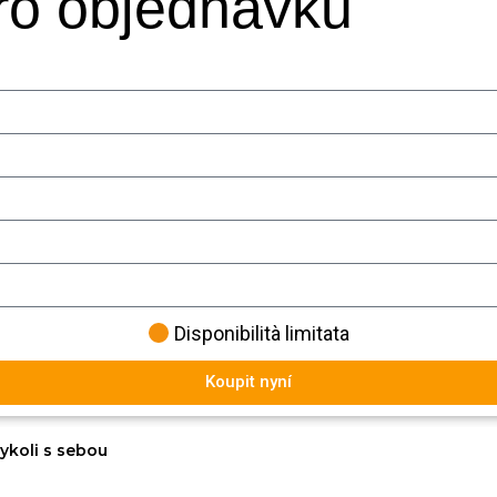
pro objednávku
Disponibilità limitata
Koupit nyní
ykoli s sebou