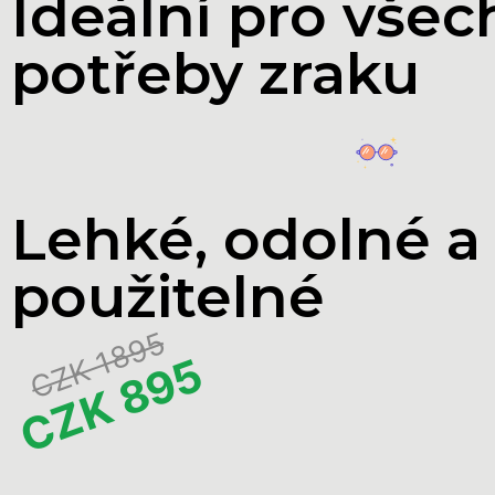
Ideální pro vše
potřeby zraku
Lehké, odolné a
použitelné
CZK 1895
CZK 895