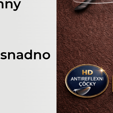
chny
 snadno