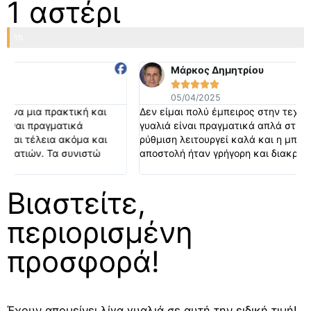
1 αστέρι
1%
Μάρκος Δημητρίου





05/04/2025
Δεν είμαι πολύ έμπειρος στην τεχνολογία, αλλά αυτά τα
γυαλιά είναι πραγματικά απλά στη χρήση. Η αυτόματη
ρύθμιση λειτουργεί καλά και η μπαταρία διαρκεί πολύ. Η
αποστολή ήταν γρήγορη και διακριτική.
Βιαστείτε,
περιορισμένη
προσφορά!
Έχουν απομείνει λίγα γυαλιά σε αυτή την ειδική τιμή!