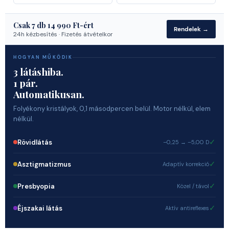
Csak
7
db 14 990 Ft-ért
Rendelek →
24h kézbesítés · Fizetés átvételkor
HOGYAN MŰKÖDIK
3 látáshiba.
1 pár.
Automatikusan.
Folyékony kristályok, 0,1 másodpercen belül. Motor nélkül, elem
nélkül.
✓
Rövidlátás
–0,25 → –5,00 D
✓
Asztigmatizmus
Adaptív korrekció
✓
Presbyopia
Közel / távol
✓
Éjszakai látás
Aktív antireflexes