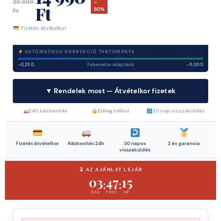
29 990
–
Ft
50%
Ft
Fizetés átvételkor
AUTOMATIKUS KORREKCIÓ TARTOMÁNYA
–0,25 D
Folyamatos adaptáció
–5,00 D
▼ Rendelek most — Átvételkor fizetek
24h kézbesítés
Előleg nélkül
30 nap visszaküldés
Fizetés átvételkor
Kézbesítés 24h
30 napos
2 év garancia
visszaküldés
AZ AJÁNLAT LEJÁR
03
47
14
:
:
ÓRA
PERC
MP