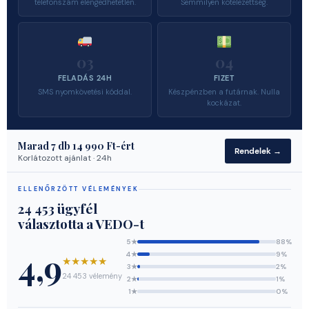
telefonszám elengedhetetlen.
Semmilyen kötelezettség.
03
04
FELADÁS 24H
FIZET
SMS nyomkövetési kóddal.
Készpénzben a futárnak. Nulla
kockázat.
Marad
7
db 14 990 Ft-ért
Rendelek →
Korlátozott ajánlat · 24h
ELLENŐRZÖTT VÉLEMÉNYEK
24 453 ügyfél
választotta a VEDO-t
5★
88%
4,9
4★
9%
★★★★★
3★
2%
24 453 vélemény
2★
1%
1★
0%