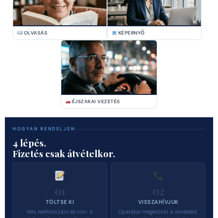
OLVASÁS
KÉPERNYŐ
ÉJSZAKAI VEZETÉS
HOGYAN RENDELJEN
4 lépés.
Fizetés csak átvételkor.
01
02
TÖLTSE KI
VISSZAHÍVJUK
Név, telefonszám és cím. A
Operátor megerősíti a rendelést.