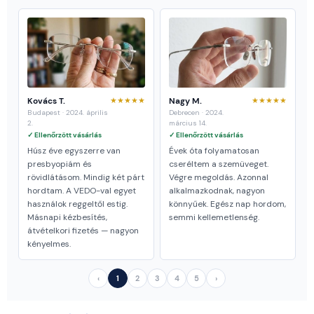
Kovács T.
★★★★★
Nagy M.
★★★★★
Budapest · 2024. április
Debrecen · 2024.
2.
március 14.
✓ Ellenőrzött vásárlás
✓ Ellenőrzött vásárlás
Húsz éve egyszerre van
Évek óta folyamatosan
presbyopiám és
cseréltem a szemüveget.
rövidlátásom. Mindig két párt
Végre megoldás. Azonnal
hordtam. A VEDO-val egyet
alkalmazkodnak, nagyon
használok reggeltől estig.
könnyűek. Egész nap hordom,
Másnapi kézbesítés,
semmi kellemetlenség.
átvételkori fizetés — nagyon
kényelmes.
‹
1
2
3
4
5
›