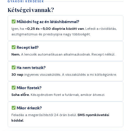
GYAKORI KÉRDÉSEK
Kétségei vannak?
Működni fog az én látáshibámmal?
Igen, ha
–0,25 és –5,00 dioptria között van
. Lefedi a rövidlátás,
asztigmatizmus és presbyopia nagy többségét.
Recept kell?
Nem.
A lencsék automatikusan alkalmazkodnak. Recept nélkül.
Ha nem tetszik?
30 nap
ingyenes visszaküldés. A visszaküldés a mi költségünkre.
Mikor fizetek?
Soha előre.
Készpénzben fizet a futárnak, amikor átveszi.
Mikor érkezik?
Feladás a megerősítéstől 24 órán belül.
SMS nyomkövetési
kóddal.