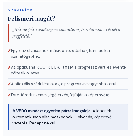
A PROBLÉMA
Felismeri magát?
„Három pár szemüvegem van otthon, és soha nincs kéznél a
megfelelő."
Egyik az olvasáshoz, másik a vezetéshez, harmadik a
✗
számítógéphez
Az optikusnál 300–800 €-t fizet a progresszívért, és évente
✗
változik a látás
A bifokális szédülést okoz, a progresszív vagyonba kerül
✗
Este: fáradt szemek, égő érzés, fejfájás a képernyőtől
✗
A VEDO mindezt egyetlen párral megoldja.
A lencsék
automatikusan alkalmazkodnak — olvasás, képernyő,
vezetés. Recept nélkül.