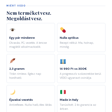
MIÉRT VEDO
Nem terméket vesz.
Megoldást vesz.
Egy pár mindenre
Nulla optikus
Olvasás, PC, vezetés. A lencse
Recept nélkül. Ma, holnap,
magától alkalmazkodik.
mindig.
2,3 gramm
14 990 Ft vs 300€
Titán rimless. Egész nap
A progresszív százezrekbe kerül.
hordható.
VEDO ugyanazt csinálja.
Éjszakai vezetés
Made in Italy
Antireflexes. Nulla haló, éles látás.
Tanúsított. 2 év garancia az
árban.