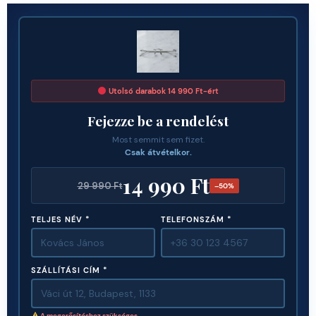
Utolsó darabok 14 990 Ft-ért
Fejezze be a rendelést
Most semmit sem fizet.
Csak átvételkor.
14 990 Ft
29 990 Ft
–50%
TELJES NÉV *
TELEFONSZÁM *
SZÁLLÍTÁSI CÍM *
A megerősítéshez szükséges