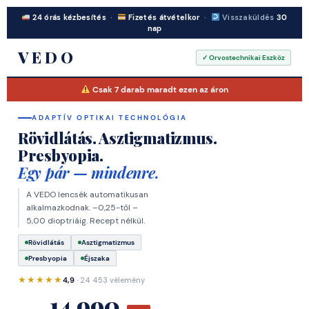
24 órás kézbesítés
·
Fizetés átvételkor
·
Visszaküldés
30
nap
VEDO
✓ Orvostechnikai Eszköz
Csak
7
darab maradt ezen az áron
ADAPTÍV OPTIKAI TECHNOLÓGIA
Rövidlátás. Asztigmatizmus.
Presbyopia.
Egy pár — mindenre.
A VEDO lencsék automatikusan
MADE IN ITALY
alkalmazkodnak. –0,25-től –
5,00 dioptriáig. Recept nélkül.
Rövidlátás
Asztigmatizmus
Presbyopia
Éjszaka
★★★★★
4,9
· 24 453 vélemény
14 990