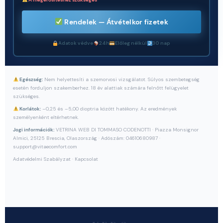
Rendelek — Átvételkor fizetek
Adatok védve
24h
Előleg nélkül
30 nap
Egészség:
Nem helyettesíti a szemorvosi vizsgálatot. Súlyos szembetegség
esetén forduljon szakemberhez. 18 év alattiak számára felnőtt felügyelet
szükséges.
Korlátok:
–0,25 és –5,00 dioptria között hatékony. Az eredmények
személyenként eltérhetnek.
Jogi információk:
VETRINA WEB DI TOMMASO CODENOTTI · Piazza Monsignor
Almici, 25125 Brescia, Olaszország · Adószám: 04610680987 ·
support@vitaecomfort.com
Adatvédelmi Szabályzat
·
Kapcsolat