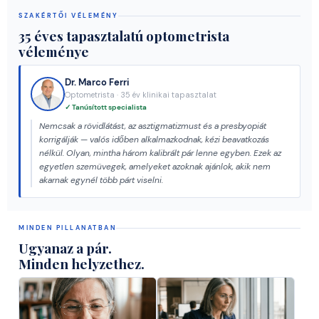
SZAKÉRTŐI VÉLEMÉNY
35 éves tapasztalatú optometrista
véleménye
Dr. Marco Ferri
Optometrista · 35 év klinikai tapasztalat
✓ Tanúsított specialista
Nemcsak a rövidlátást, az asztigmatizmust és a presbyopiát
korrigálják — valós időben alkalmazkodnak, kézi beavatkozás
nélkül. Olyan, mintha három kalibrált pár lenne egyben. Ezek az
egyetlen szemüvegek, amelyeket azoknak ajánlok, akik nem
akarnak egynél több párt viselni.
MINDEN PILLANATBAN
Ugyanaz a pár.
Minden helyzethez.