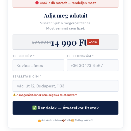
Csak
7
db maradt — rendeljen most
Adja meg adatait
Visszahívjuk a megerősítéshez.
Most semmit sem fizet.
14 990 Ft
29 990 Ft
–50%
TELJES NÉV *
TELEFONSZÁM *
SZÁLLÍTÁSI CÍM *
A megerősítéshez szükséges a telefonszám
Rendelek — Átvételkor fizetek
Adatok védve
24h
Előleg nélkül