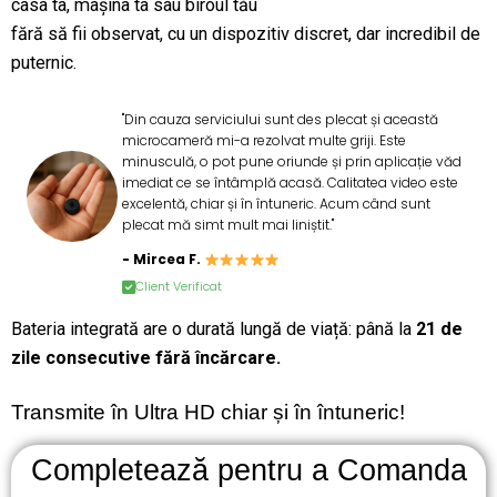
casa ta, mașina ta sau biroul tău
fără să fii observat, cu un dispozitiv discret, dar incredibil de
puternic.
"Din cauza serviciului sunt des plecat și această
microcameră mi-a rezolvat multe griji. Este
minusculă, o pot pune oriunde și prin aplicație văd
imediat ce se întâmplă acasă. Calitatea video este
excelentă, chiar și în întuneric. Acum când sunt
plecat mă simt mult mai liniștit."
- Mircea F.
Client Verificat
Bateria integrată are o durată lungă de viață: până la
21 de
zile consecutive fără încărcare.
Transmite în Ultra HD chiar și în întuneric!
Completează pentru a Comanda