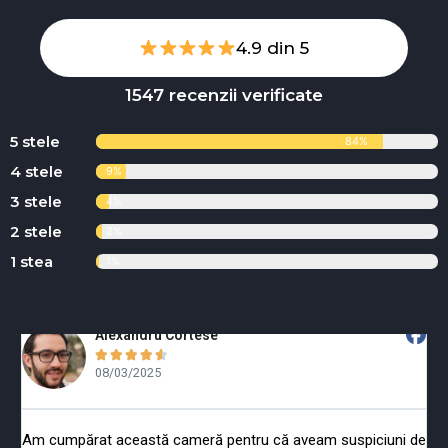
4.9 din 5
1547 recenzii verificate
5 stele
84%
4 stele
9%
3 stele
4%
2 stele
2%
1 stea
1%
Alexandru Cortese





08/03/2025
Am cumpărat această cameră pentru că aveam suspiciuni de