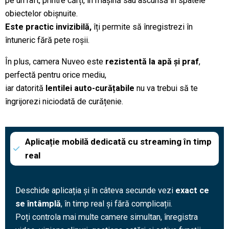
pe un raft, printre cărți, în mașină sau ascunsă în spatele
obiectelor obișnuite.
Este practic invizibilă,
îți permite să înregistrezi în
întuneric fără pete roșii.
În plus, camera Nuveo este
rezistentă la apă și praf
,
perfectă pentru orice mediu,
iar datorită
lentilei auto-curățabile
nu va trebui să te
îngrijorezi niciodată de curățenie.
Aplicație mobilă dedicată cu streaming în timp
real
Deschide aplicația și în câteva secunde vezi
exact ce
se întâmplă
, în timp real și fără complicații.
Poți controla mai multe camere simultan, înregistra