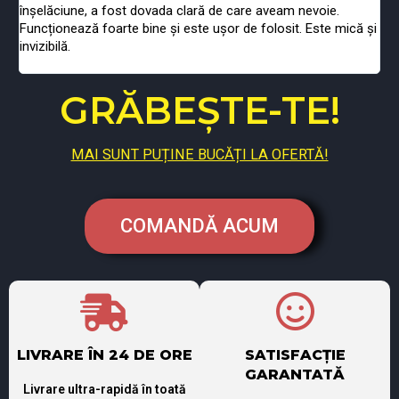
înșelăciune, a fost dovada clară de care aveam nevoie.
Funcționează foarte bine și este ușor de folosit. Este mică și
invizibilă.
GRĂBEȘTE-TE!
MAI SUNT PUȚINE BUCĂȚI LA OFERTĂ!
COMANDĂ ACUM
LIVRARE ÎN 24 DE ORE
SATISFACȚIE
GARANTATĂ
Livrare ultra-rapidă în toată