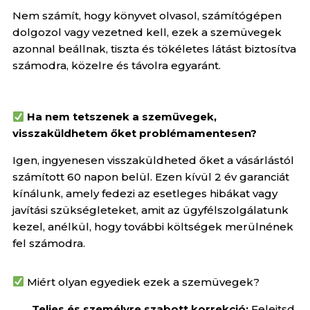
Nem számít, hogy könyvet olvasol, számítógépen
dolgozol vagy vezetned kell, ezek a szemüvegek
azonnal beállnak, tiszta és tökéletes látást biztosítva
számodra, közelre és távolra egyaránt.
Ha nem tetszenek a szemüvegek,
visszaküldhetem őket problémamentesen?
Igen, ingyenesen visszaküldheted őket a vásárlástól
számított 60 napon belül. Ezen kívül 2 év garanciát
kínálunk, amely fedezi az esetleges hibákat vagy
javítási szükségleteket, amit az ügyfélszolgálatunk
kezel, anélkül, hogy további költségek merülnének
fel számodra.
Miért olyan egyediek ezek a szemüvegek?
Teljes és személyre szabott korrekció:
Felejtsd