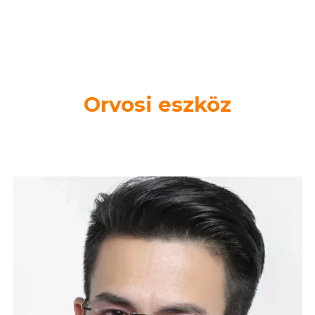
kényelem és tartósság érdekében.
Orvosi eszköz
Orvosok és optikusok által jóváhagyva a biztonságos
és pontos látás érdekében