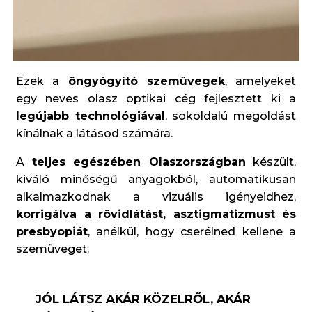
Ezek a
öngyógyító szemüvegek
, amelyeket
egy neves olasz optikai cég fejlesztett ki a
legújabb technológiával
, sokoldalú megoldást
kínálnak a látásod számára.
A
teljes egészében Olaszországban
készült,
kiváló minőségű anyagokból, automatikusan
alkalmazkodnak a vizuális igényeidhez,
korrigálva a rövidlátást, asztigmatizmust és
presbyopiát
, anélkül, hogy cserélned kellene a
szemüveget.
JÓL LÁTSZ AKÁR KÖZELRŐL, AKÁR