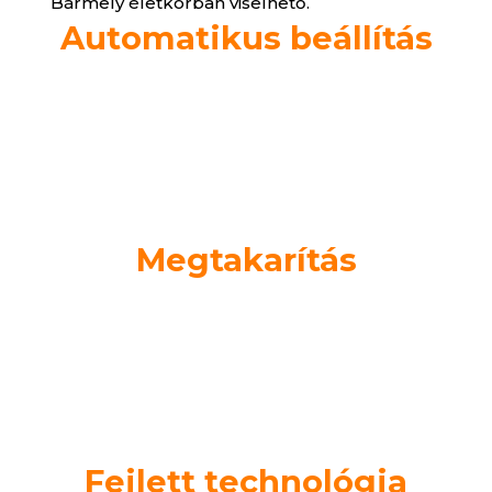
Bármely életkorban viselhető.
Automatikus beállítás
Azonnali alkalmazkodás a látásodhoz, tökéletesek
bármilyen alkalomra
Megtakarítás
Egyetlen szemüveg elegendő minden látási
igényéhez! Használja ki a 40%-os kedvezményt
Fejlett technológia