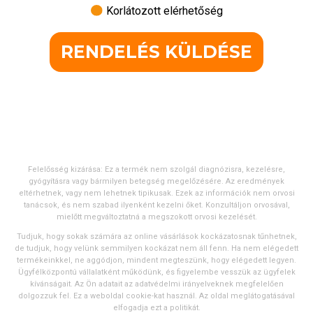
Korlátozott elérhetőség
RENDELÉS KÜLDÉSE
Felelősség kizárása: Ez a termék nem szolgál diagnózisra, kezelésre,
gyógyításra vagy bármilyen betegség megelőzésére. Az eredmények
eltérhetnek, vagy nem lehetnek tipikusak. Ezek az információk nem orvosi
tanácsok, és nem szabad ilyenként kezelni őket. Konzultáljon orvosával,
mielőtt megváltoztatná a megszokott orvosi kezelését.
Tudjuk, hogy sokak számára az online vásárlások kockázatosnak tűnhetnek,
de tudjuk, hogy velünk semmilyen kockázat nem áll fenn. Ha nem elégedett
termékeinkkel, ne aggódjon, mindent megteszünk, hogy elégedett legyen.
Ügyfélközpontú vállalatként működünk, és figyelembe vesszük az ügyfelek
kívánságait. Az Ön adatait az adatvédelmi irányelveknek megfelelően
dolgozzuk fel. Ez a weboldal cookie-kat használ. Az oldal meglátogatásával
elfogadja ezt a politikát.