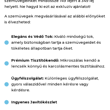
szemüvegeinket mindössze 149 lejért a 349 lej
helyett. Ne hagyd ki ezt az exkluzív ajánlatot!
A szemüvegek megvásárlásával az alábbi előnyöket
is élvezheted:
Elegáns és Védő Tok:
Kiváló minőségű tok,
amely biztonságban tartja a szemüvegeidet és
tökéletes állapotban tartja őket.
Prémium Tisztítókendő:
Mikroszálas kendő a
lencsék könnyű és karcolásmentes tisztításához.
Ügyfélszolgálat:
Különleges ügyfélszolgálat,
gyors válaszidővel minden kérésre vagy
kérdésre.
Ingyenes Javítókészlet