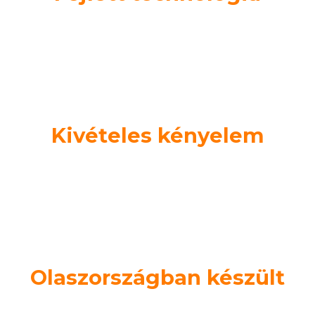
Egyetlen szemüveggel korrigálja a rövidlátást,
asztigmatizmust és presbyopiát.
Kivételes kényelem
Könnyű és kényelmes, ideálisak hosszabb napi
használatra
Olaszországban készült
Kiváló minőségű anyagok és olasz dizájn a maximális