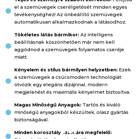
el a szemüvegek cserélgetését minden egyes
tevékenységhez! Az önbeállító szemüvegek
automatikusan alkalmazkodnak a látásodhoz.
Tökéletes látás bármikor:
Az intelligens
beállításnak köszönhetően már nem kell
aggódnod a szemüvegek folyamatos cseréje
miatt.
Kényelem és stílus bármilyen helyzetben:
Ezek
a szemüvegek a csúcsmodern technológiát
ötvözik egy elegáns dizájnnal, modern
megjelenést és maximális kényelmet biztosítva.
Magas Minőségű Anyagok:
Tartós és kiváló
minőségű anyagokból készültek, olasz gyártás
biztonságával.
Minden korosztály számára megfelelő: