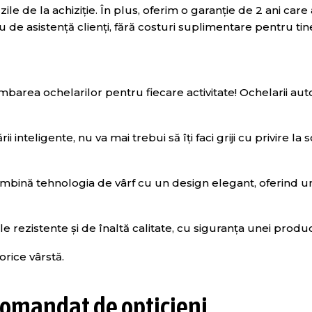
ile de la achiziție. În plus, oferim o garanție de 2 ani car
u de asistență clienți, fără costuri suplimentare pentru tin
mbarea ochelarilor pentru fiecare activitate! Ochelarii au
ii inteligente, nu va mai trebui să îți faci griji cu privire 
ombină tehnologia de vârf cu un design elegant, oferind u
e rezistente și de înaltă calitate, cu siguranța unei producți
orice vârstă.
omandat de opticieni