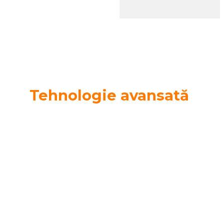
Tehnologie avansată
Corectează miopia, astigmatismul și prezbiopia cu o
singură pereche de ochelari.