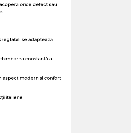
e acoperă orice defect sau
e.
toreglabili se adaptează
la schimbarea constantă a
n aspect modern și confort
i italiene.