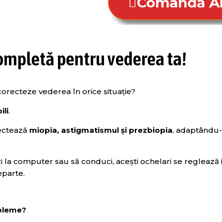
Comandă Ai
completă pentru vederea ta!
 corecteze vederea în orice situație?
ili
.
rectează
miopia, astigmatismul și prezbiopia
, adaptându-
zi la computer sau să conduci, acești ochelari se reglează 
eparte.
obleme?