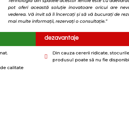
Tehnologia din spatele acestor lentile este cu adevărat 
pot oferi această soluție inovatoare oricui are ne
vederea. Vă invit să îi încercați și să vă bucurați de re
mai multe informații, rezervați o consultație.”
dezavantaje
mat.
Din cauza cererii ridicate, stocuri
produsul poate să nu fie disponibi
de calitate