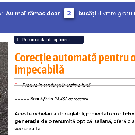
2
or.
Au mai rămas doar
bucăți
(livrare gratui
Recomandat de opticieni
Corecție automată pentru 
impecabilă
Produs în tendințe în ultima lună
⭐️⭐️⭐️⭐️⭐️
Scor 4,9
din
24.453 de recenzii
Aceste ochelari autoreglabili, proiectați cu o
tehn
generație
de o renumită optică italiană, oferă o s
vederea ta.