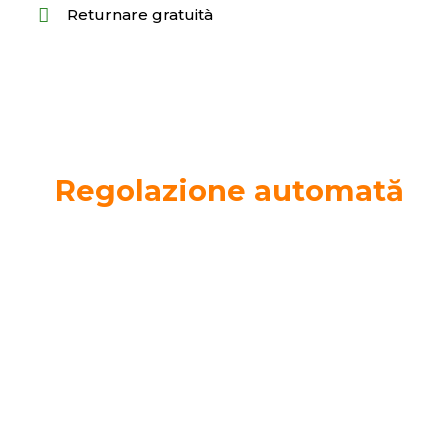
Returnare gratuità
Regolazione automată
Adaptare imediată la vederea ta, perfecți pentru orice
ocazie.