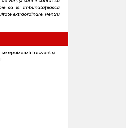
de vârf, și sunt încântat să
voie să își îmbunătățească
zultate extraordinare. Pentru
le se epuizează frecvent și
l.