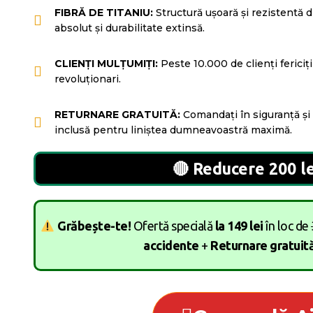
FIBRĂ DE TITANIU:
Structură ușoară și rezistentă d
absolut și durabilitate extinsă.
CLIENȚI MULȚUMIȚI:
Peste 10.000 de clienți fericiți
revoluționari.
RETURNARE GRATUITĂ:
Comandați în siguranță și 
inclusă pentru liniștea dumneavoastră maximă.
🔴
Reducere 200 le
Grăbește-te!
Ofertă specială
la 149 lei
în loc de
accidente
+
Returnare gratuit