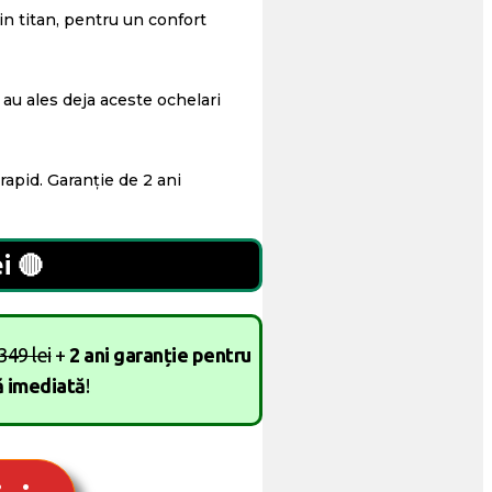
in titan, pentru un confort
 au ales deja aceste ochelari
rapid. Garanție de 2 ani
i
🔴
349 lei
+
2 ani garanție pentru
ă imediată
!