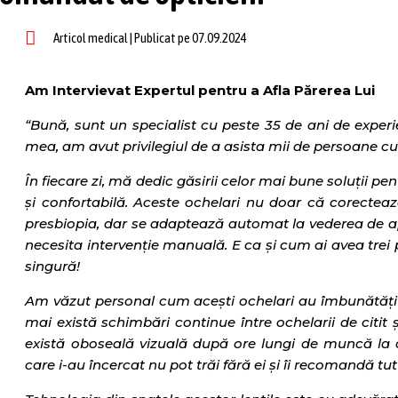
Articol medical | Publicat pe 07.09.2024
Am Intervievat Expertul pentru a Afla Părerea Lui
“Bună, sunt un specialist cu peste 35 de ani de experi
mea, am avut privilegiul de a asista mii de persoane cu 
În fiecare zi, mă dedic găsirii celor mai bune soluții pe
și confortabilă. Aceste ochelari nu doar că corectea
presbiopia, dar se adaptează automat la vederea de a
necesita intervenție manuală. E ca și cum ai avea trei 
singură!
Am văzut personal cum acești ochelari au îmbunătățit
mai există schimbări continue între ochelarii de citit ș
există oboseală vizuală după ore lungi de muncă la 
care i-au încercat nu pot trăi fără ei și îi recomandă tut