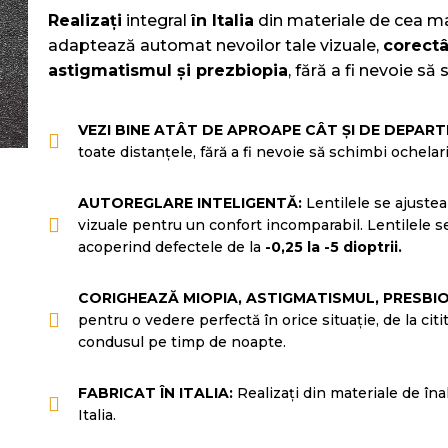
Realizați
integral
în Italia
din materiale de cea mai
adaptează automat nevoilor tale vizuale,
corectâ
astigmatismul și prezbiopia
, fără a fi nevoie să 
VEZI BINE ATÂT DE APROAPE CÂT ȘI DE DEPART
toate distanțele, fără a fi nevoie să schimbi ochelari
AUTOREGLARE INTELIGENTĂ:
Lentilele se ajustea
vizuale pentru un confort incomparabil. Lentilele 
acoperind defectele de la
-0,25 la -5 dioptrii.
CORIGHEAZĂ MIOPIA, ASTIGMATISMUL, PRESBIO
pentru o vedere perfectă în orice situație, de la citit
condusul pe timp de noapte.
FABRICAT ÎN ITALIA:
Realizați din materiale de îna
Italia.