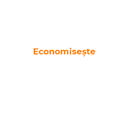
Economisește
E suficientă o singură pereche de ochelari pentru
toate nevoile tale vizuale! Profită de reducerea de
40%.