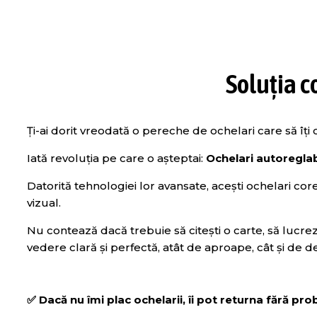
Soluția 
Ți-ai dorit vreodată o pereche de ochelari care să îți
Iată revoluția pe care o așteptai:
Ochelari autoreglab
Datorită tehnologiei lor avansate, acești ochelari co
vizual.
Nu contează dacă trebuie să citești o carte, să lucre
vedere clară și perfectă, atât de aproape, cât și de d
✅ Dacă nu îmi plac ochelarii, îi pot returna fără pr