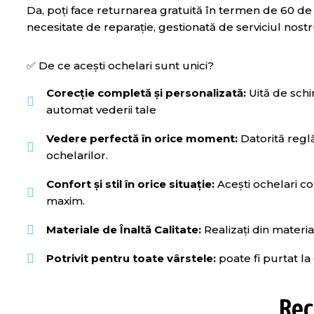
Da, poți face returnarea gratuită în termen de 60 de z
necesitate de reparație, gestionată de serviciul nostr
✅ De ce acești ochelari sunt unici?
Corecție completă și personalizată:
Uită de schi
automat vederii tale
Vedere perfectă în orice moment:
Datorită reglăr
ochelarilor.
Confort și stil în orice situație:
Acești ochelari c
maxim.
Materiale de Înaltă Calitate:
Realizați din material
Potrivit pentru toate vârstele:
poate fi purtat la 
Rec