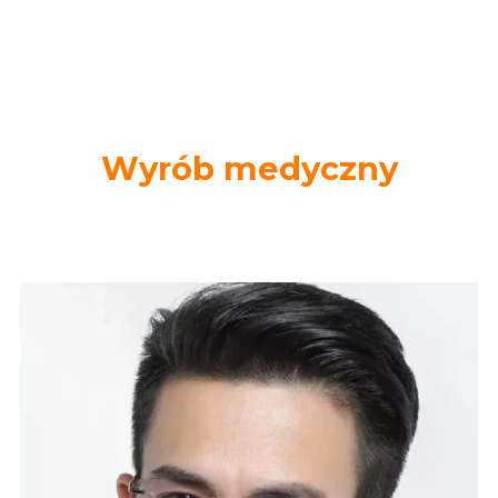
maksymalnego komfortu i trwałości.
Wyrób medyczny
Zatwierdzony przez lekarzy i optyków dla
bezpiecznego i precyzyjnego widzenia.