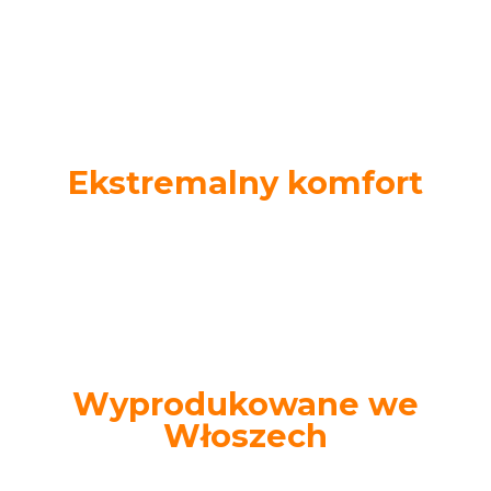
Koryguje krótkowzroczność, astygmatyzm i
prezbiopię za pomocą jednej pary okularów.
Ekstremalny komfort
Lekkie i wygodne, idealne do długotrwałego
codziennego użytkowania.
Wyprodukowane we
Włoszech
Wysokiej jakości materiały i włoski design dla