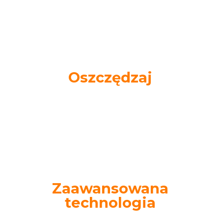
idealne na każdą okazję.
Oszczędzaj
Wystarczy jedna para okularów, aby zaspokoić
wszystkie Twoje potrzeby wzrokowe! Skorzystaj z
40% zniżki.
Zaawansowana
technologia