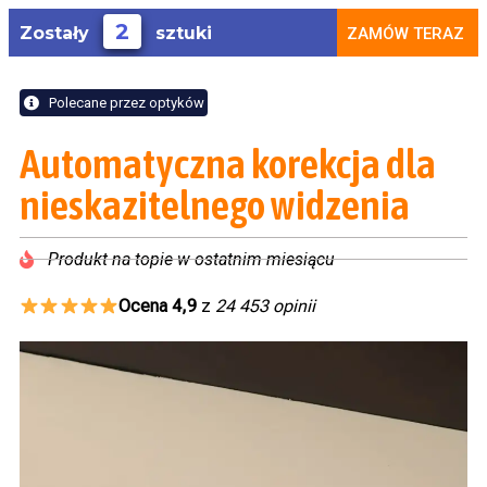
2
Zostały
sztuki
ZAMÓW TERAZ
Polecane przez optyków
Automatyczna korekcja dla
nieskazitelnego widzenia
Produkt na topie w ostatnim miesiącu
Ocena 4,9
z
24 453 opinii