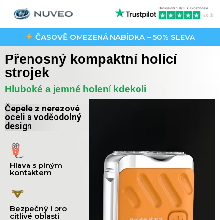
ČASOVĚ OMEZENÁ NABÍDKA – 50% SLEVA
Přenosný kompaktní holicí
strojek
Hluboké a jemné holení kdekoli
Čepele z
nerezové
oceli
a voděodolný
design
Hlava s plným
kontaktem
Bezpečný i pro
citlivé oblasti