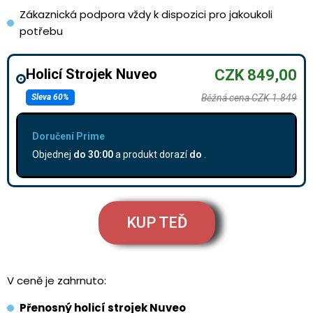
Zákaznická podpora vždy k dispozici pro jakoukoli
potřebu
Holicí Strojek Nuveo
CZK 849,00
Sleva 60%
Běžná cena CZK 1.849
Doručení Prime
Objednej
do
30:00
a produkt dorazí
do
.
KUP TEĎ
V ceně je zahrnuto:
Přenosný holicí strojek Nuveo