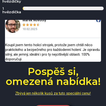
hvězdičky
1
1%
hvězdička
ek Novotný
Marek K






2.2025
15.05.20
to holicí strojek, protože jsem chtěl něco
Nejsem moc technick
bezpečného pro každodenní holení. Je opravdu
snadný na používání.
 ideální i pro ty nejcitlivější oblasti. 100%
rovnoměrné. Doručen
Pospěš si,
omezená nabídka!
Zbývá jen několik kusů za tuto speciální cenu!