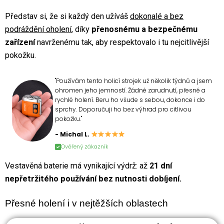
Představ si, že si každý den užíváš
dokonalé a bez
podráždění oholení
, díky
přenosnému a bezpečnému
zařízení
navrženému tak, aby respektovalo i tu nejcitlivější
pokožku.
"Používám tento holicí strojek už několik týdnů a jsem
ohromen jeho jemností. Žádné zarudnutí, přesné a
rychlé holení. Beru ho všude s sebou, dokonce i do
sprchy. Doporučuji ho bez výhrad pro citlivou
pokožku."
- Michal L.
Ověřený zákazník
Vestavěná baterie má vynikající výdrž: až
21 dní
nepřetržitého používání bez nutnosti dobíjení.
Přesné holení i v nejtěžších oblastech