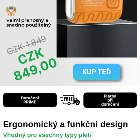
Velmi přenosný a
snadno použitelný
CZK 1.849
C
Z
K
8
4
9
,
0
0
KUP TEĎ
Platba
Doručení
při
PRIME
doručení
Ergonomický a funkční design
Vhodný pro všechny typy pleti