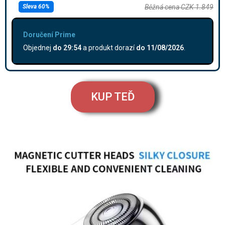
Sleva 60%
Běžná cena CZK 1.849
Doručení Prime
Objednej
do
29:53
a produkt dorazí
do
11/08/2026
.
KUP TEĎ