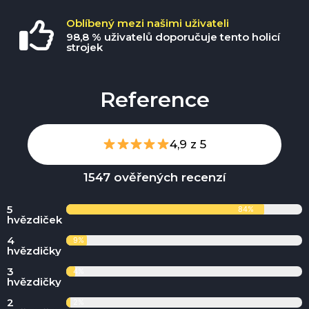
Oblíbený mezi našimi uživateli
98,8 % uživatelů doporučuje tento holicí
strojek
Reference
4,9 z 5
1547 ověřených recenzí
5
84%
hvězdiček
4
9%
hvězdičky
3
4%
hvězdičky
2
2%