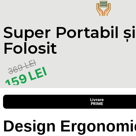
Super Portabil ș
Folosit
369 LEI
159 LEI
Livrare
PRIME
Design Ergonomic