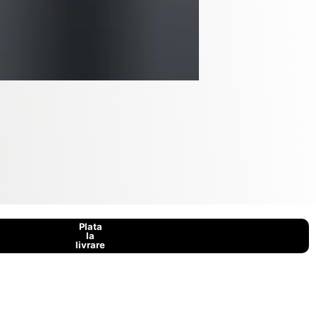
Plata
la
livrare