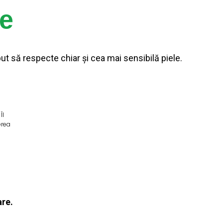
le
t să respecte chiar și cea mai sensibilă piele.
Îl
erea
are.