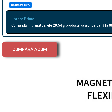
Reducere 60%
Livrare Prime
Comandă
în următoarele
29:53
și produsul va ajunge
până la
0
CUMPĂRĂ ACUM