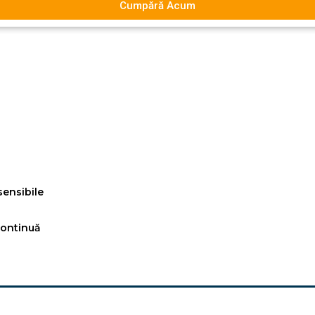
Cumpără Acum
sensibile
 continuă