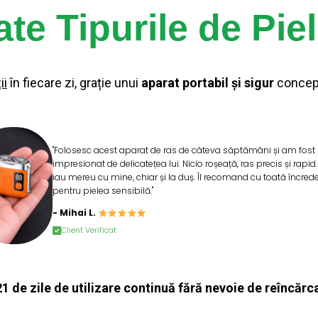
ate Tipurile de Pie
ii
în fiecare zi, grație unui
aparat portabil și sigur
concepu
"Folosesc acest aparat de ras de câteva săptămâni și am fost
impresionat de delicatețea lui. Nicio roșeață, ras precis și rapid. 
iau mereu cu mine, chiar și la duș. Îl recomand cu toată încred
pentru pielea sensibilă."
- Mihai L.
Client Verificat
21 de zile de utilizare continuă fără nevoie de reîncărc