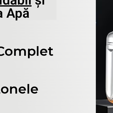
idabil
și
a Apă
 Complet
Zonele