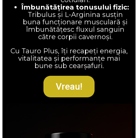
Îmbunătățirea tonusului fizic:
Tribulus și L-Arginina susțin
buna funcționare musculară și
îmbunătățesc fluxul sanguin
către corpii cavernoși.
Cu Tauro Plus, îți recapeți energia,
vitalitatea și performanțe mai
bune sub cearșafuri.
Vreau!