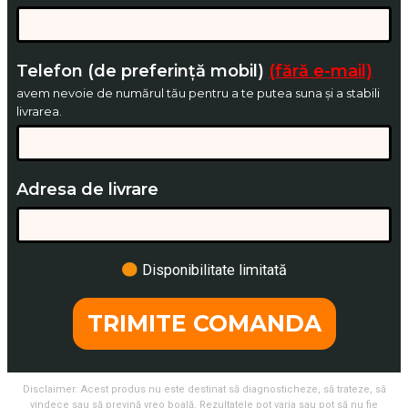
Telefon (de preferință mobil)
(fără e-mail)
avem nevoie de numărul tău pentru a te putea suna și a stabili
livrarea.
Adresa de livrare
Disponibilitate limitată
TRIMITE COMANDA
Disclaimer: Acest produs nu este destinat să diagnosticheze, să trateze, să
vindece sau să prevină vreo boală. Rezultatele pot varia sau pot să nu fie