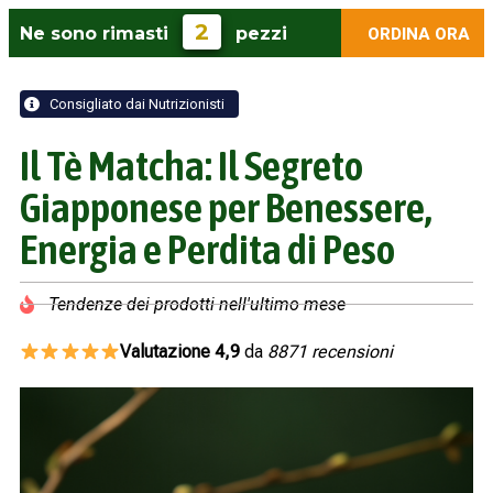
2
Ne sono rimasti
pezzi
ORDINA ORA
Consigliato dai Nutrizionisti
Il Tè Matcha: Il Segreto
Giapponese per Benessere,
Energia e Perdita di Peso
Tendenze dei prodotti nell'ultimo mese
Valutazione 4,9
da
8871 recensioni