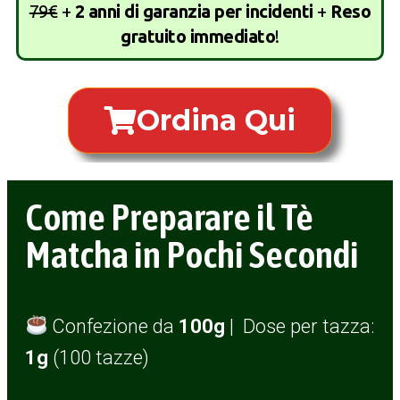
79€
+
2 anni di garanzia per incidenti
+
Reso
gratuito immediato
!
Ordina Qui
Come Preparare il Tè
Matcha in Pochi Secondi
Confezione da
100g
| Dose per tazza:
1g
(100 tazze)