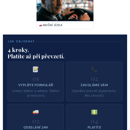
NOČNÍ JÍZDA
JAK OBJEDNAT
4 kroky.
Platíte až při převzetí.
01
02
VYPLŇTE FORMULÁŘ
ZAVOLÁME VÁM
Jméno, telefon a adresa. Telefon
Operátor potvrdí objednávku.
je nezbytný.
Bez závazků.
03
04
ODESLÁNÍ 24H
PLATÍTE