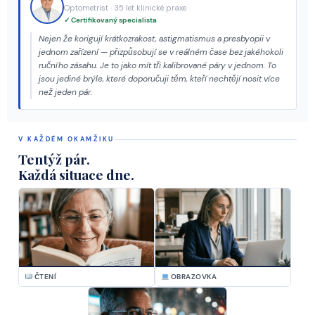
Optometrist · 35 let klinické praxe
✓ Certifikovaný specialista
Nejen že korigují krátkozrakost, astigmatismus a presbyopii v
jednom zařízení — přizpůsobují se v reálném čase bez jakéhokoli
ručního zásahu. Je to jako mít tři kalibrované páry v jednom. To
jsou jediné brýle, které doporučuji těm, kteří nechtějí nosit více
než jeden pár.
V KAŽDÉM OKAMŽIKU
Tentýž pár.
Každá situace dne.
ČTENÍ
OBRAZOVKA