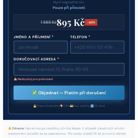
Nyní neplatíte nic.
Pouze při převzetí.
895 Kč
1 595 Kč
–44%
JMÉNO A PŘÍJMENÍ *
TELEFON *
DORUČOVACÍ ADRESA *
Nezbytný pro potvrzení
Objednat — Platím při doručení
Data chráněna
24h
Bez zálohy
30 dnů
Zdravie:
Nenahrazuje návštěvu očního lékaře. V případě závažných očních
onemocnění poraďte se se specialistou. Pro osoby mladší 18 let je nutný dohled