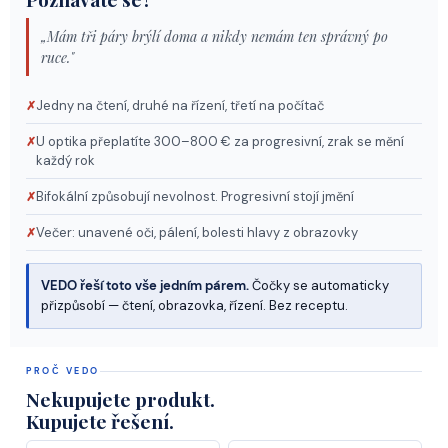
„Mám tři páry brýlí doma a nikdy nemám ten správný po
ruce."
Jedny na čtení, druhé na řízení, třetí na počítač
✗
U optika přeplatíte 300–800 € za progresivní, zrak se mění
✗
každý rok
Bifokální způsobují nevolnost. Progresivní stojí jmění
✗
Večer: unavené oči, pálení, bolesti hlavy z obrazovky
✗
VEDO řeší toto vše jedním párem.
Čočky se automaticky
přizpůsobí — čtení, obrazovka, řízení. Bez receptu.
PROČ VEDO
Nekupujete produkt.
Kupujete řešení.