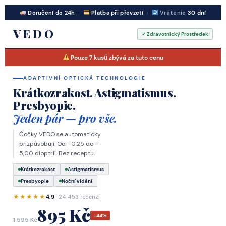
Doručení do 24h
·
Platba při převzetí
·
Vrátenie
30 dní
VEDO
✓ Zdravotnický Prostředek
Pouze
7
kusů zbývá za tuto cenu
ADAPTIVNÍ OPTICKÁ TECHNOLOGIE
Krátkozrakost. Astigmatismus.
Presbyopie.
Jeden pár — pro vše.
Čočky VEDO se automaticky
MADE IN ITALY
přizpůsobují. Od –0,25 do –
5,00 dioptrií. Bez receptu.
Krátkozrakost
Astigmatismus
Presbyopie
Noční vidění
★★★★★
4,9
· 24 453 recenzí
895 Kč
–44%
1 595 Kč