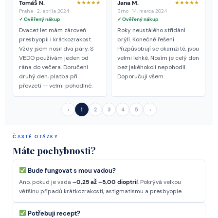
Tomáš N.
★★★★★
Jana M.
★★★★★
Praha · 2. apríla 2024
Brno · 14. marca 2024
✓ Ověřený nákup
✓ Ověřený nákup
Dvacet let mám zároveň
Roky neustálého střídání
presbyopii i krátkozrakost.
brýlí. Konečně řešení.
Vždy jsem nosil dva páry. S
Přizpůsobují se okamžitě, jsou
VEDO používám jeden od
velmi lehké. Nosím je celý den
rána do večera. Doručení
bez jakéhokoli nepohodlí.
druhý den, platba při
Doporučuji všem.
převzetí — velmi pohodlné.
‹
1
2
3
4
5
›
ČASTÉ OTÁZKY
Máte pochybnosti?
Bude fungovat s mou vadou?
Ano, pokud je vada
–0,25 až –5,00 dioptrií
. Pokrývá velkou
většinu případů krátkozrakosti, astigmatismu a presbyopie.
Potřebuji recept?