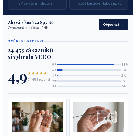
SMS s kódem sledování.
Hotově kurýrovi. Nulové riziko.
Zbývá
7
kusů za 895 Kč
Objednat →
Omezená nabídka · 24h
OVĚŘENÉ RECENZE
24 453 zákazníků
si vybralo VEDO
5★
88%
4,9
4★
9%
★★★★★
3★
2%
24 453 recenzí
2★
1%
1★
0%