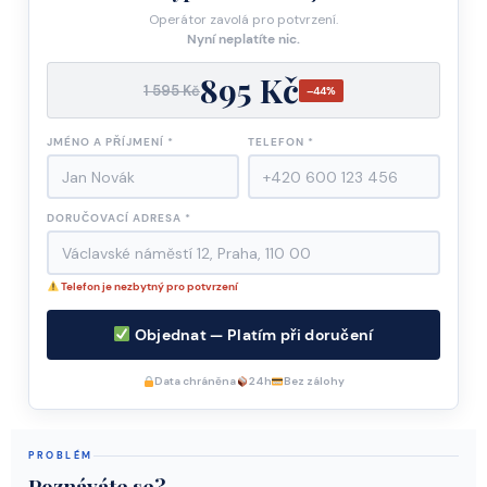
Operátor zavolá pro potvrzení.
Nyní neplatíte nic.
895 Kč
1 595 Kč
–44%
JMÉNO A PŘÍJMENÍ *
TELEFON *
DORUČOVACÍ ADRESA *
Telefon je nezbytný pro potvrzení
Objednat — Platím při doručení
Data chráněna
24h
Bez zálohy
PROBLÉM
Poznáváte se?