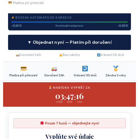
Platba při převzetí
ROZSAH AUTOMATICKÉ KOREKCE
–0,25 D
Kontinuální adaptace
–5,00 D
▼ Objednat nyní — Platím při doručení
Doručení 24h
Bez zálohy
Vrácení 30 dnů
Platba při převzetí
Doručení 24h
Vrácení 30 dnů
Záruka 2 roky
NABÍDKA VYPRŠÍ ZA
03
47
16
:
:
HOD
MIN
SEK
Pouze
7
kusů — objednejte nyní
Vyplňte své údaje