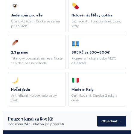
Jeden pár pro vše
Nulové návštěvy optika
Čtení, PC, řízení. Čočka se sama
Bez receptu. Funguje dnes, zítra,
přizpůsobí.
vždy.
2,3 gramu
895 Kč vs 300–800€
Titanový obrouček rimless. Noste
Progresivní stojí stovky. VEDO
celý den bez nepohodlí.
dělá totéž.
Noční jízda
Made in Italy
Antireflexní. Nulové halo, ostrý
Certifikované. Záruka 2 roky v
zrak.
ceně.
Pouze
7
kusů za 895 Kč
Objednat →
Doručení 24h · Platba při převzetí